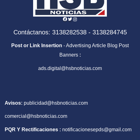
Facebook
Twitter
Instagram
Contáctanos: 3138282538 - 3138284745
Post or Link Insertion
- Advertising Article Blog Post
Banners
:
ads.digital@hsbnoticias.com
Avisos:
publicidad@hsbnoticias.com
comercial@hsbnoticias.com
PQR Y Rectificaciones :
notificacionesepds@gmail.com