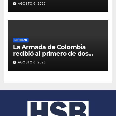
de Sumatra: es una especie
AGOSTO 6, 2026
en peligro crítico de
extinción
NOTICIAS
La Armada de Colombia
recibió al primero de dos
blindados 4×4 Kodiak para
AGOSTO 6, 2026
equipar a su Infantería de
Marina