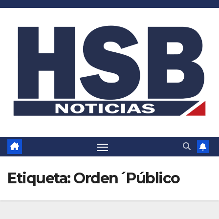
Saltar
al
contenido
Etiqueta:
Orden´Público