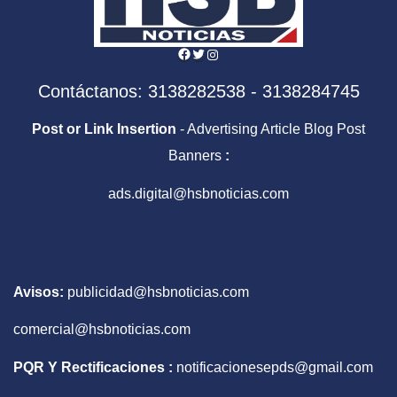
Facebook
Twitter
Instagram
Contáctanos: 3138282538 - 3138284745
Post or Link Insertion
- Advertising Article Blog Post
Banners
:
ads.digital@hsbnoticias.com
Avisos:
publicidad@hsbnoticias.com
comercial@hsbnoticias.com
PQR Y Rectificaciones :
notificacionesepds@gmail.com