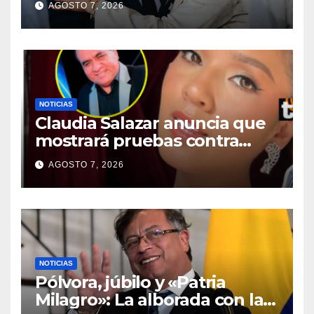
AGOSTO 7, 2026
NOTICIAS
Claudia Salazar anuncia que
mostrará pruebas contra
dueño de La Bella Luz tras
AGOSTO 7, 2026
negar conocer presunto
acoso
NOTICIAS
Pólvora, júbilo y «Patria
Milagro»: La alborada con la