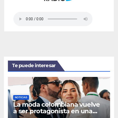
Te puede interesar
NOTICIAS
La moda colombiana vuelve
a ser protagonista en una
posesión presidencial