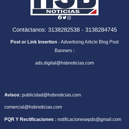
Facebook
Twitter
Instagram
Contáctanos: 3138282538 - 3138284745
Post or Link Insertion
- Advertising Article Blog Post
Banners
:
ads.digital@hsbnoticias.com
Avisos:
publicidad@hsbnoticias.com
comercial@hsbnoticias.com
PQR Y Rectificaciones :
notificacionesepds@gmail.com