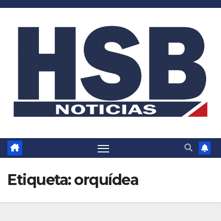
Saltar
al
contenido
Etiqueta:
orquídea