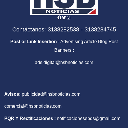
Facebook
Twitter
Instagram
Contáctanos: 3138282538 - 3138284745
Post or Link Insertion
- Advertising Article Blog Post
Banners
:
ads.digital@hsbnoticias.com
Avisos:
publicidad@hsbnoticias.com
comercial@hsbnoticias.com
PQR Y Rectificaciones :
notificacionesepds@gmail.com