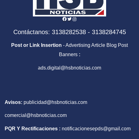
Facebook
Twitter
Instagram
Contáctanos: 3138282538 - 3138284745
Post or Link Insertion
- Advertising Article Blog Post
Banners
:
ads.digital@hsbnoticias.com
Avisos:
publicidad@hsbnoticias.com
comercial@hsbnoticias.com
PQR Y Rectificaciones :
notificacionesepds@gmail.com