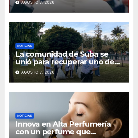
AGOSTO 7, 2026
Suecia VIDEO
NOTICIAS
La comunidad de Suba se
unió para recuperar uno de
los parques más
AGOSTO 7, 2026
emblemáticos
NOTICIAS
Innova en Alta Perfumería
con un perfume que