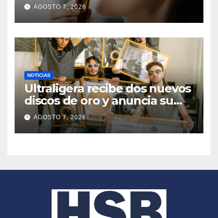
combina impacto, duración y
AGOSTO 7, 2026
memorabilidad
NOTICIAS
Ultraligera recibe dos nuevos
discos de oro y anuncia su
primera gira LATAM 2026
AGOSTO 7, 2026