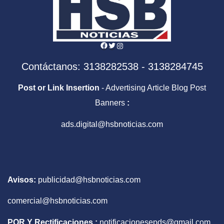
Facebook
Twitter
Instagram
Contáctanos: 3138282538 - 3138284745
Post or Link Insertion
- Advertising Article Blog Post
Banners
:
ads.digital@hsbnoticias.com
Avisos:
publicidad@hsbnoticias.com
comercial@hsbnoticias.com
PQR Y Rectificaciones :
notificacionesepds@gmail.com