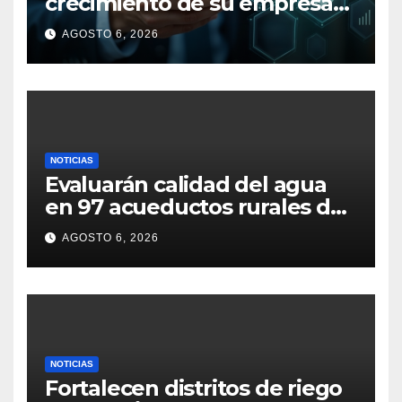
crecimiento de su empresa
en Colombia: ¡Ojo a estas 5
AGOSTO 6, 2026
claves financieras!
NOTICIAS
Evaluarán calidad del agua
en 97 acueductos rurales de
Cundinamarca
AGOSTO 6, 2026
NOTICIAS
Fortalecen distritos de riego