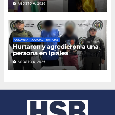
millón de ciudadanos busca
AGOSTO 6, 2026
frenar la posesión de
Abelardo de la Espriella
COLOMBIA
JUDICIAL
NOTICIAS
Hurtaron y agredieron a una
persona en Ipiales
AGOSTO 6, 2026