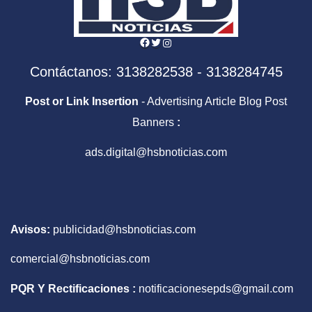
Facebook
Twitter
Instagram
Contáctanos: 3138282538 - 3138284745
Post or Link Insertion
- Advertising Article Blog Post
Banners
:
ads.digital@hsbnoticias.com
Avisos:
publicidad@hsbnoticias.com
comercial@hsbnoticias.com
PQR Y Rectificaciones :
notificacionesepds@gmail.com