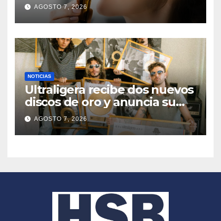
combina impacto, duración y
AGOSTO 7, 2026
memorabilidad
NOTICIAS
Ultraligera recibe dos nuevos
discos de oro y anuncia su
primera gira LATAM 2026
AGOSTO 7, 2026