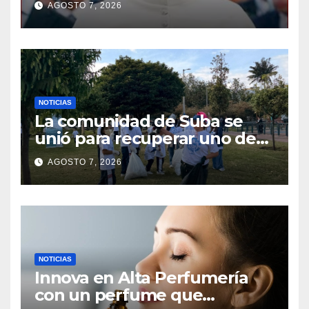
AGOSTO 7, 2026
Suecia VIDEO
NOTICIAS
La comunidad de Suba se
unió para recuperar uno de
los parques más
AGOSTO 7, 2026
emblemáticos
NOTICIAS
Innova en Alta Perfumería
con un perfume que