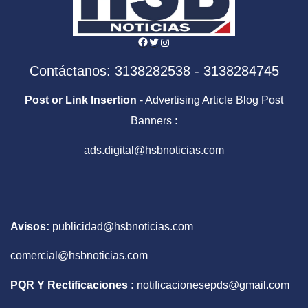
Facebook
Twitter
Instagram
Contáctanos: 3138282538 - 3138284745
Post or Link Insertion
- Advertising Article Blog Post
Banners
:
ads.digital@hsbnoticias.com
Avisos:
publicidad@hsbnoticias.com
comercial@hsbnoticias.com
PQR Y Rectificaciones :
notificacionesepds@gmail.com