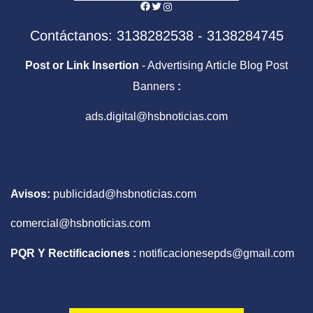
Facebook
Twitter
Instagram
Contáctanos: 3138282538 - 3138284745
Post or Link Insertion
- Advertising Article Blog Post
Banners
:
ads.digital@hsbnoticias.com
Avisos:
publicidad@hsbnoticias.com
comercial@hsbnoticias.com
PQR Y Rectificaciones :
notificacionesepds@gmail.com