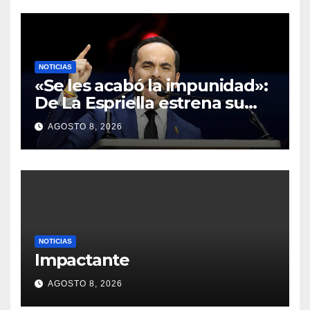
NOTICIAS
«Se les acabó la impunidad»:
De La Espriella estrena su
política de ‘mano de hierro’
AGOSTO 8, 2026
con la caída del segundo al
mando de los Comandos de
Frontera
NOTICIAS
Impactante
AGOSTO 8, 2026