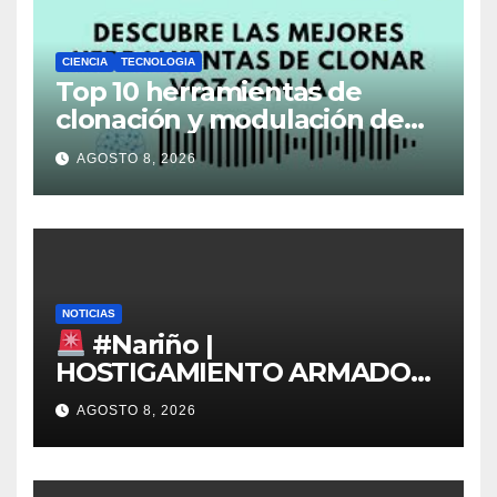
CIENCIA
TECNOLOGIA
Top 10 herramientas de
clonación y modulación de
voz que están
AGOSTO 8, 2026
revolucionando la creación
de contenido en 2026
NOTICIAS
#Nariño |
HOSTIGAMIENTO ARMADO
EN SAN JOSÉ DE ALBÁN
AGOSTO 8, 2026