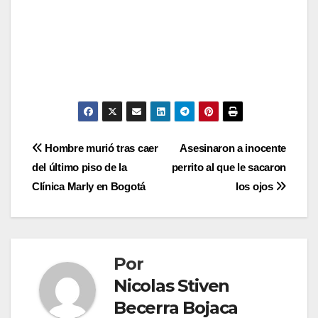
Navegación
Hombre murió tras caer
Asesinaron a inocente
del último piso de la
perrito al que le sacaron
de
Clínica Marly en Bogotá
los ojos
entradas
Por
Nicolas Stiven
Becerra Bojaca