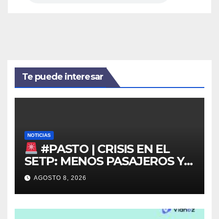
Te puede interesar
NOTICIAS
#PASTO | CRISIS EN EL
SETP: MENOS PASAJEROS Y
ALERTA POR EL FUTURO DEL
AGOSTO 8, 2026
TRANSPORTE