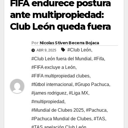
FIFA endurece postura
ante multipropiedad:
Club León queda fuera
Por
Nicolas Stiven Becerra Bojaca
#Club León
,
ABR 9, 2025
#Club León fuera del Mundial
,
#Fifa
,
#FIFA excluye a León
,
#FIFA multipropiedad clubes
,
#fútbol internacional
,
#Grupo Pachuca
,
#james rodriguez
,
#Liga MX
,
#multipropiedad
,
#Mundial de Clubes 2025
,
#Pachuca
,
#Pachuca Mundial de Clubes
,
#TAS
,
#TAS apelación Club León