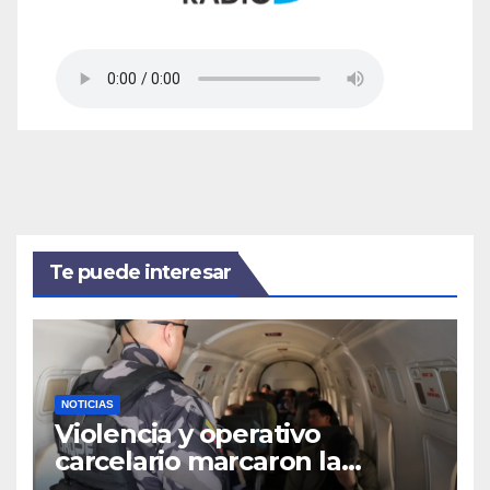
Te puede interesar
NOTICIAS
Violencia y operativo
carcelario marcaron la
primera jornada del nuevo