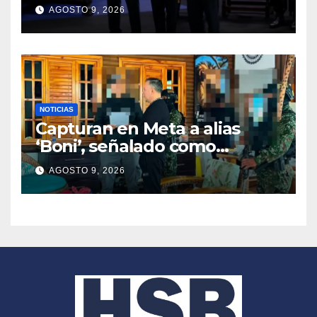
2026 – 2030
AGOSTO 9, 2026
NOTICIAS
Capturan en Meta a alias
‘Boni’, señalado como
segundo cabecilla de los
AGOSTO 9, 2026
Comandos de Frontera