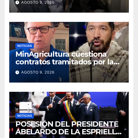
AGOSTO 9, 2026
Gobierno
NOTICIAS
MinAgricultura cuestiona
contratos tramitados por la
Agencia de Desarrollo Rural
AGOSTO 9, 2026
durante jornada del sábado
NOTICIAS
POSESIÓN DEL PRESIDENTE
ABELARDO DE LA ESPRIELLA