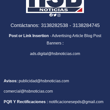
Facebook
Twitter
Instagram
Contáctanos: 3138282538 - 3138284745
Post or Link Insertion
- Advertising Article Blog Post
Banners
:
ads.digital@hsbnoticias.com
Avisos:
publicidad@hsbnoticias.com
comercial@hsbnoticias.com
PQR Y Rectificaciones :
notificacionesepds@gmail.com