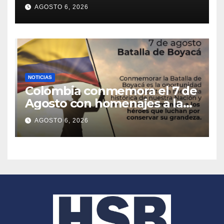
persisten alertas por El Niño
AGOSTO 6, 2026
NOTICIAS
Colombia conmemora el 7 de
Agosto con homenajes a la
Batalla de Boyacá
AGOSTO 6, 2026