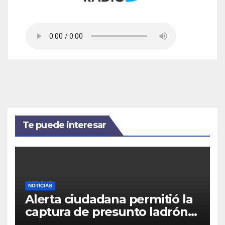
Te puede interesar
NOTICIAS
Alerta ciudadana permitió la
captura de presunto ladrón
de motocicletas