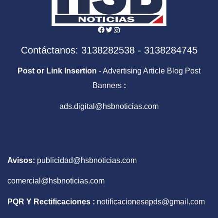
Facebook
Twitter
Instagram
Contáctanos: 3138282538 - 3138284745
Post or Link Insertion
- Advertising Article Blog Post
Banners
:
ads.digital@hsbnoticias.com
Avisos:
publicidad@hsbnoticias.com
comercial@hsbnoticias.com
PQR Y Rectificaciones :
notificacionesepds@gmail.com