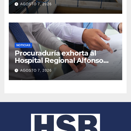
humano
AGOSTO 7, 2026
NOTICIAS
Procuraduría exhorta al
Hospital Regional Alfonso
Jaramillo Salazar E.S.E. a
AGOSTO 7, 2026
suspender trámite licitatorio