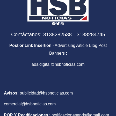
Facebook
Twitter
Instagram
Contáctanos: 3138282538 - 3138284745
Post or Link Insertion
- Advertising Article Blog Post
Banners
:
ads.digital@hsbnoticias.com
Avisos:
publicidad@hsbnoticias.com
comercial@hsbnoticias.com
PQR Y Rectificaciones :
notificacionesepds@gmail.com