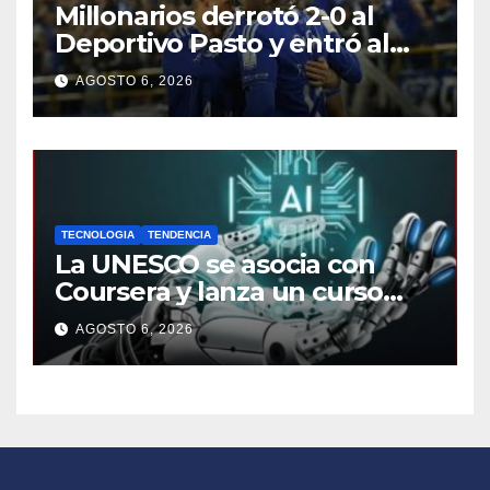
Millonarios derrotó 2-0 al
Deportivo Pasto y entró al
grupo de los ocho en la Liga
AGOSTO 6, 2026
BetPlay
TECNOLOGIA
TENDENCIA
La UNESCO se asocia con
Coursera y lanza un curso
gratuito sobre ética de la IA
AGOSTO 6, 2026