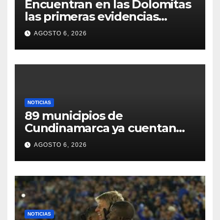
Encuentran en las Dolomitas
las primeras evidencias
arqueológicas de un parto
AGOSTO 6, 2026
asistido en el Neolítico hace
6000 años
NOTICIAS
89 municipios de
Cundinamarca ya cuentan
con planes de contingencia
AGOSTO 6, 2026
para afrontar el Fenómeno
de El Niño
NOTICIAS