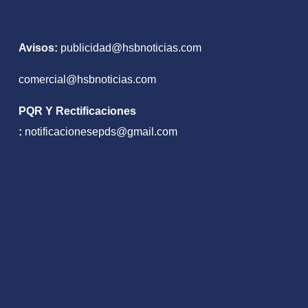
Avisos:
publicidad@hsbnoticias.com
comercial@hsbnoticias.com
PQR Y Rectificaciones
:
notificacionesepds@gmail.com