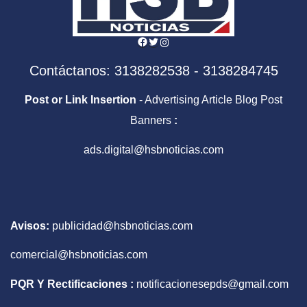
Facebook
Twitter
Instagram
Contáctanos: 3138282538 - 3138284745
Post or Link Insertion
- Advertising Article Blog Post
Banners
:
ads.digital@hsbnoticias.com
Avisos:
publicidad@hsbnoticias.com
comercial@hsbnoticias.com
PQR Y Rectificaciones :
notificacionesepds@gmail.com