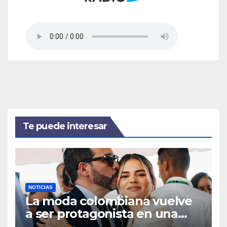
Te puede interesar
NOTICIAS
La moda colombiana vuelve
a ser protagonista en una
posesión presidencial