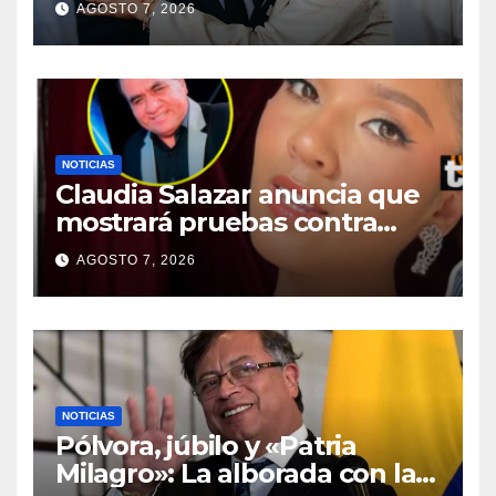
AGOSTO 7, 2026
NOTICIAS
Claudia Salazar anuncia que
mostrará pruebas contra
dueño de La Bella Luz tras
AGOSTO 7, 2026
negar conocer presunto
acoso
NOTICIAS
Pólvora, júbilo y «Patria
Milagro»: La alborada con la