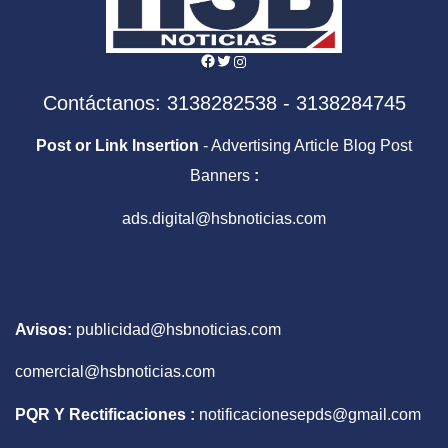
Facebook
Twitter
Instagram
Contáctanos: 3138282538 - 3138284745
Post or Link Insertion
- Advertising Article Blog Post
Banners
:
ads.digital@hsbnoticias.com
Avisos:
publicidad@hsbnoticias.com
comercial@hsbnoticias.com
PQR Y Rectificaciones :
notificacionesepds@gmail.com