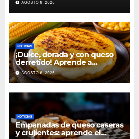
AGOSTO 8, 2026
NOTICIAS
¡Dulce, dorada y con queso
derretido! Aprende a
preparar una auténtica arepa
AGOSTO 8, 2026
de choclo colombiana
NOTICIAS
Empanadas de queso caseras
y crujientes: aprende el