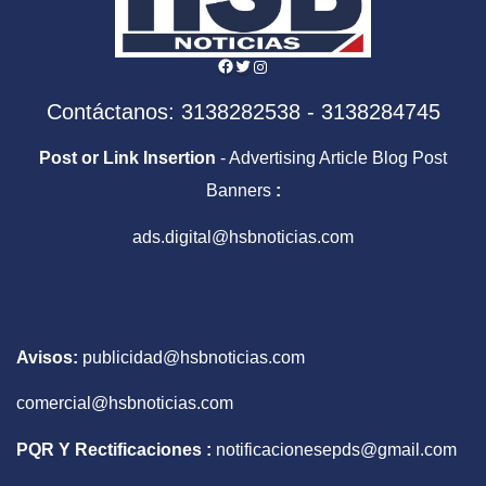
Facebook
Twitter
Instagram
Contáctanos: 3138282538 - 3138284745
Post or Link Insertion
- Advertising Article Blog Post
Banners
:
ads.digital@hsbnoticias.com
Avisos:
publicidad@hsbnoticias.com
comercial@hsbnoticias.com
PQR Y Rectificaciones :
notificacionesepds@gmail.com