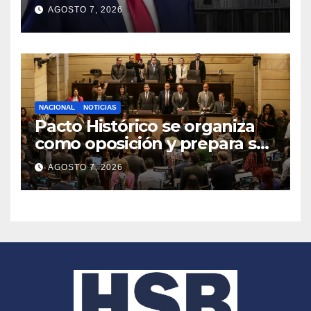
congela entrega de registros
AGOSTO 7, 2026
financieros
NACIONAL
NOTICIAS
Pacto Histórico se organiza
como oposición y prepara su
agenda frente al Gobierno
AGOSTO 7, 2026
de Abelardo de la Espriella