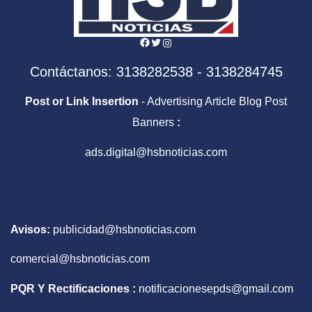
Facebook
Twitter
Instagram
Contáctanos: 3138282538 - 3138284745
Post or Link Insertion
- Advertising Article Blog Post
Banners
:
ads.digital@hsbnoticias.com
Avisos:
publicidad@hsbnoticias.com
comercial@hsbnoticias.com
PQR Y Rectificaciones :
notificacionesepds@gmail.com