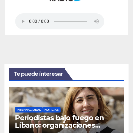
Te puede interesar
INTERNACIONAL
NOTICIAS
Periodistas bajo fuego en
Líbano: organizaciones
denuncian ataques y exigen