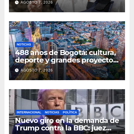
AGOSTO 7, 2026
justicia
NOTICIAS
488 años de Bogotá: cultura,
deporte y grandes proyectos
marcan el aniversario de la
AGOSTO 7, 2026
capital
INTERNACIONAL
NOTICIAS
POLÍTICA
Nuevo giro en la demanda de
Trump contra la BBC: juez