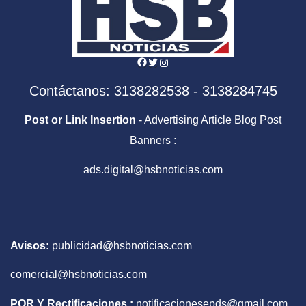
Facebook
Twitter
Instagram
Contáctanos: 3138282538 - 3138284745
Post or Link Insertion
- Advertising Article Blog Post
Banners
:
ads.digital@hsbnoticias.com
Avisos:
publicidad@hsbnoticias.com
comercial@hsbnoticias.com
PQR Y Rectificaciones :
notificacionesepds@gmail.com