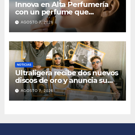
Innova en Alta Perfumería
con un perfume que
combina impacto, duración y
AGOSTO 7, 2026
memorabilidad
NOTICIAS
Ultraligera recibe dos nuevos
discos de oro y anuncia su
primera gira LATAM 2026
AGOSTO 7, 2026