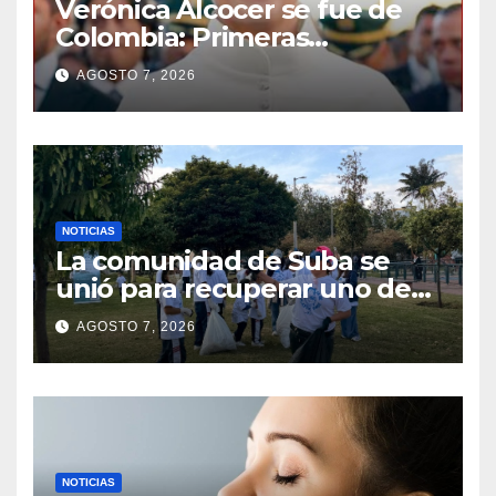
Verónica Alcocer se fue de
Colombia: Primeras
imágenes de su llegada a
AGOSTO 7, 2026
Suecia VIDEO
NOTICIAS
La comunidad de Suba se
unió para recuperar uno de
los parques más
AGOSTO 7, 2026
emblemáticos
NOTICIAS