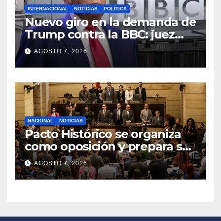
INTERNACIONAL
NOTICIAS
POLÍTICA
Nuevo giro en la demanda de
Trump contra la BBC: juez
congela entrega de registros
AGOSTO 7, 2026
financieros
NACIONAL
NOTICIAS
Pacto Histórico se organiza
como oposición y prepara su
agenda frente al Gobierno
AGOSTO 7, 2026
de Abelardo de la Espriella