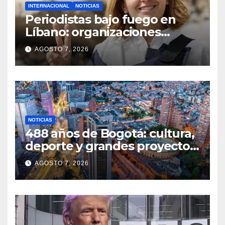
INTERNACIONAL
NOTICIAS
Periodistas bajo fuego en
Líbano: organizaciones
denuncian ataques y exigen
AGOSTO 7, 2026
justicia
NOTICIAS
488 años de Bogotá: cultura,
deporte y grandes proyectos
marcan el aniversario de la
AGOSTO 7, 2026
capital