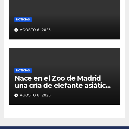
NOTICIAS
AGOSTO 6, 2026
NOTICIAS
Nace en el Zoo de Madrid
una cría de elefante asiático
de Sumatra: es una especie
AGOSTO 6, 2026
en peligro crítico de
extinción