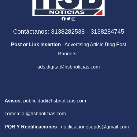
Facebook
Twitter
Instagram
Contáctanos: 3138282538 - 3138284745
Post or Link Insertion
- Advertising Article Blog Post
Banners
:
ads.digital@hsbnoticias.com
Avisos:
publicidad@hsbnoticias.com
comercial@hsbnoticias.com
PQR Y Rectificaciones :
notificacionesepds@gmail.com