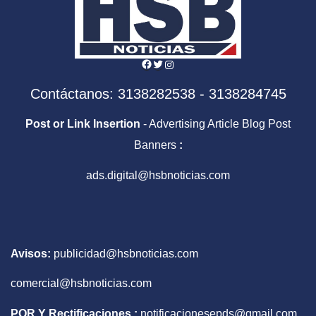
Facebook
Twitter
Instagram
Contáctanos: 3138282538 - 3138284745
Post or Link Insertion
- Advertising Article Blog Post
Banners
:
ads.digital@hsbnoticias.com
Avisos:
publicidad@hsbnoticias.com
comercial@hsbnoticias.com
PQR Y Rectificaciones :
notificacionesepds@gmail.com