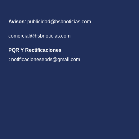
ado
Avisos:
publicidad@hsbnoticias.com
comercial@hsbnoticias.com
PQR Y Rectificaciones
:
notificacionesepds@gmail.com