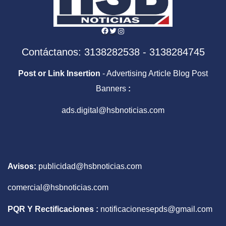
Facebook
Twitter
Instagram
Contáctanos: 3138282538 - 3138284745
Post or Link Insertion
- Advertising Article Blog Post
Banners
:
ads.digital@hsbnoticias.com
Avisos:
publicidad@hsbnoticias.com
comercial@hsbnoticias.com
PQR Y Rectificaciones :
notificacionesepds@gmail.com