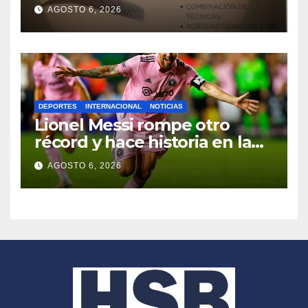
para lograr resultados
AGOSTO 6, 2026
naturales
DEPORTES
INTERNACIONAL
NOTICIAS
Lionel Messi rompe otro
récord y hace historia en la
Leagues Cup con Inter Miami
AGOSTO 6, 2026