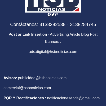
Facebook
Twitter
Instagram
Contáctanos: 3138282538 - 3138284745
Post or Link Insertion
- Advertising Article Blog Post
Banners
:
ads.digital@hsbnoticias.com
Avisos:
publicidad@hsbnoticias.com
comercial@hsbnoticias.com
PQR Y Rectificaciones :
notificacionesepds@gmail.com