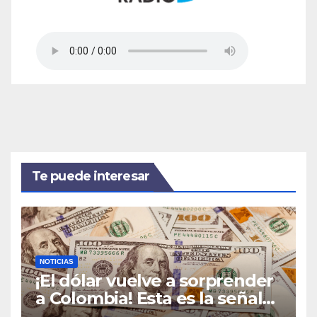
Te puede interesar
NOTICIAS
¡El dólar vuelve a sorprender
a Colombia! Esta es la señal
que podría cambiar el rumbo