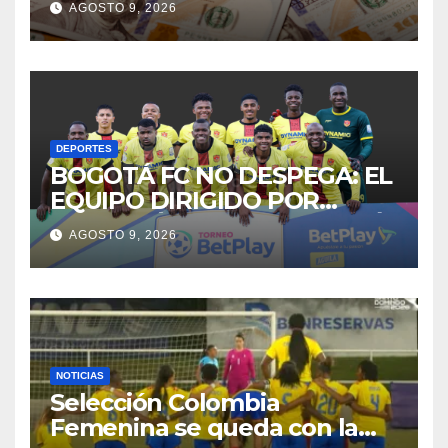
AGOSTO 9, 2026
de la moneda en agosto
DEPORTES
BOGOTÁ FC NO DESPEGA: EL
EQUIPO DIRIGIDO POR
SEBASTIÁN BOTERO SUFRIÓ
AGOSTO 9, 2026
OTRA DERROTA DE LOCAL,
PONIENDO EN RIESGO LA
CLASIFICACIÓN.
NOTICIAS
Selección Colombia
Femenina se queda con la