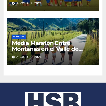
plata: dramática derrota ante
AGOSTO 9, 2026
México en los Juegos
Centroamericanos y del
Caribe
NOTICIAS
Media Maratón Entre
Montañas en el Valle de
Cocora: Fechas, rutas y todo
AGOSTO 9, 2026
sobre la gran fiesta del
running en Salento