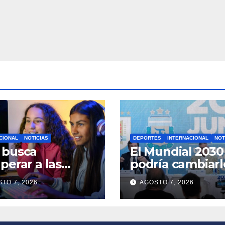
CIONAL
NOTICIAS
DEPORTES
INTERNACIONAL
NOT
 busca
El Mundial 2030
perar a las
podría cambiarl
vas
todo: Conmebo
TO 7, 2026
AGOSTO 7, 2026
raciones y
quiere 64
 a un experto
selecciones y m
en Z al frente
partidos en