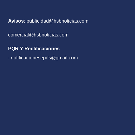
u estrategia
Sudamérica
Avisos:
publicidad@hsbnoticias.com
comercial@hsbnoticias.com
PQR Y Rectificaciones
:
notificacionesepds@gmail.com