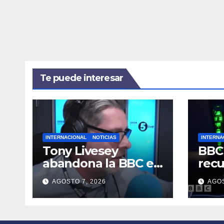
Te puede interesar
INTERNACIONAL
NOTICIAS
INTERNA
Tony Livesey
BBC
abandona la BBC en
recu
medio de
nue
AGOSTO 7, 2026
AGOS
averiguaciones por
gene
su antigua relación
pone
profesional con
en G