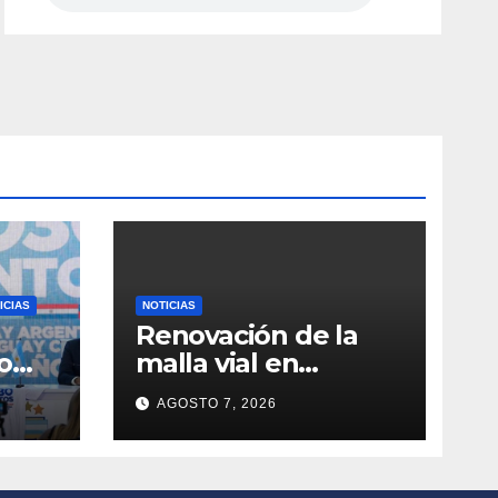
ICIAS
NOTICIAS
Renovación de la
o
malla vial en
l
Antonio Nariño
AGOSTO 7, 2026
ás