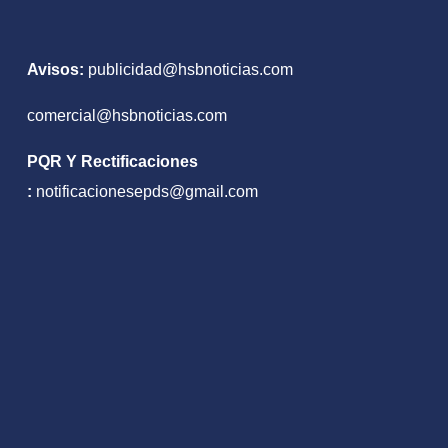
Avisos:
publicidad@hsbnoticias.com
comercial@hsbnoticias.com
PQR Y Rectificaciones
:
notificacionesepds@gmail.com