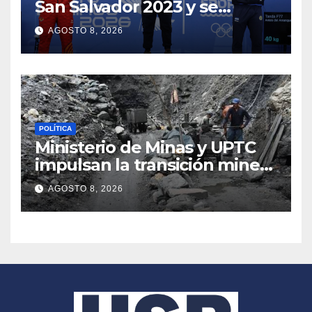
San Salvador 2023 y se
consolida segundo en Santo
AGOSTO 8, 2026
Domingo 2026
POLÍTICA
Ministerio de Minas y UPTC
impulsan la transición minera
Sogamoso
AGOSTO 8, 2026