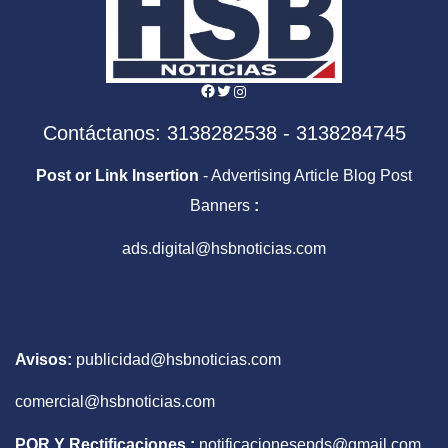
Facebook
Twitter
Instagram
Contáctanos: 3138282538 - 3138284745
Post or Link Insertion
- Advertising Article Blog Post
Banners
:
ads.digital@hsbnoticias.com
Avisos:
publicidad@hsbnoticias.com
comercial@hsbnoticias.com
PQR Y Rectificaciones :
notificacionesepds@gmail.com