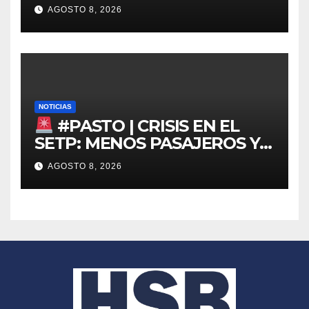
DRAGA EN EL PACÍFICO
AGOSTO 8, 2026
NOTICIAS
#PASTO | CRISIS EN EL
SETP: MENOS PASAJEROS Y
ALERTA POR EL FUTURO DEL
AGOSTO 8, 2026
TRANSPORTE