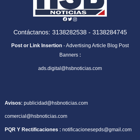
Facebook
Twitter
Instagram
Contáctanos: 3138282538 - 3138284745
Post or Link Insertion
- Advertising Article Blog Post
Banners
:
ads.digital@hsbnoticias.com
Avisos:
publicidad@hsbnoticias.com
comercial@hsbnoticias.com
PQR Y Rectificaciones :
notificacionesepds@gmail.com