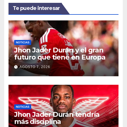
Te puede interesar
NOTICIAS
Jhon Jader Durán y el gran
futuro que tiene en Europa
AGOSTO 7, 2026
NOTICIAS
Jhon Jader Durán tendría
más disciplina