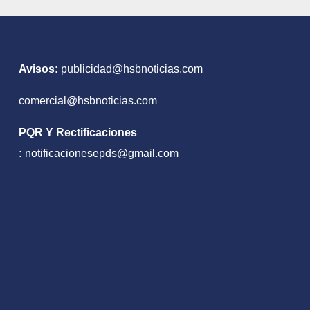
Avisos:
publicidad@hsbnoticias.com
comercial@hsbnoticias.com
PQR Y Rectificaciones
:
notificacionesepds@gmail.com