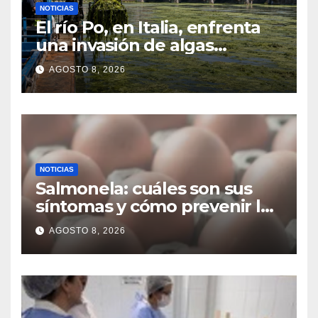
NOTICIAS
El río Po, en Italia, enfrenta
una invasión de algas
favorecida por el calor y los
AGOSTO 8, 2026
residuos agrícolas
NOTICIAS
Salmonela: cuáles son sus
síntomas y cómo prevenir las
infecciones alimentarias
AGOSTO 8, 2026