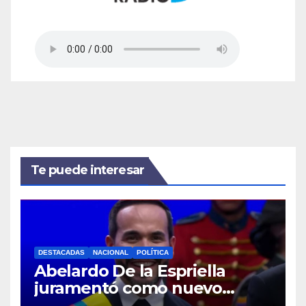
Te puede interesar
DESTACADAS
NACIONAL
POLÍTICA
Abelardo De la Espriella
juramentó como nuevo
presidente de Colombia