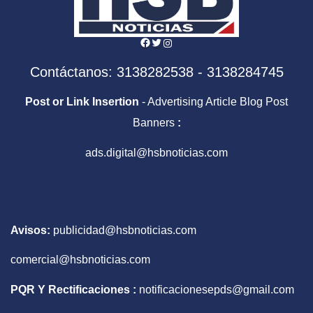
Facebook
Twitter
Instagram
Contáctanos: 3138282538 - 3138284745
Post or Link Insertion
- Advertising Article Blog Post
Banners
:
ads.digital@hsbnoticias.com
Avisos:
publicidad@hsbnoticias.com
comercial@hsbnoticias.com
PQR Y Rectificaciones :
notificacionesepds@gmail.com