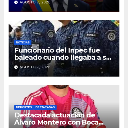
AGOSTO 7, 2026
2026- 2030
NOTICIAS
Funcionario del Inpec fue
baleado cuando llegaba a su
casa en el sur de Bogotá
AGOSTO 7, 2026
DEPORTES
DESTACADAS
Destacada actuación de
Álvaro Montero con Boca