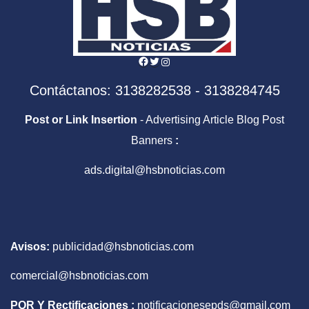
Facebook
Twitter
Instagram
Contáctanos: 3138282538 - 3138284745
Post or Link Insertion
- Advertising Article Blog Post
Banners
:
ads.digital@hsbnoticias.com
Avisos:
publicidad@hsbnoticias.com
comercial@hsbnoticias.com
PQR Y Rectificaciones :
notificacionesepds@gmail.com