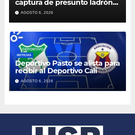
captura de presunto ladrón
de motocicletas
AGOSTO 6, 2026
NOTICIAS
Deportivo Pasto se alista para
recibir al Deportivo Cali
AGOSTO 6, 2026