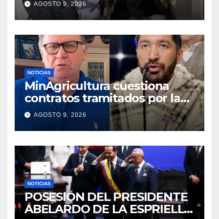
AGOSTO 9, 2026
Gobierno
NOTICIAS
MinAgricultura cuestiona
contratos tramitados por la
Agencia de Desarrollo Rural
AGOSTO 9, 2026
durante jornada del sábado
NOTICIAS
POSESIÓN DEL PRESIDENTE
ABELARDO DE LA ESPRIELLA