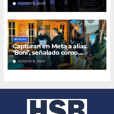
2026 – 2030
AGOSTO 9, 2026
NOTICIAS
Capturan en Meta a alias
‘Boni’, señalado como
segundo cabecilla de los
AGOSTO 9, 2026
Comandos de Frontera