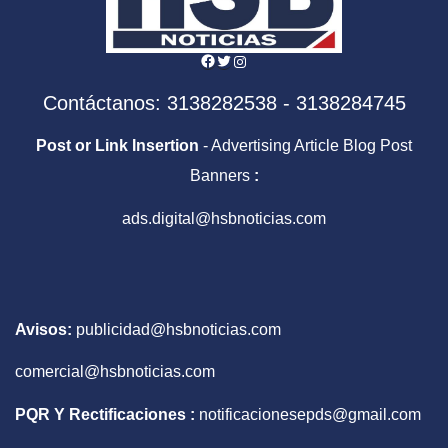
Facebook
Twitter
Instagram
Contáctanos: 3138282538 - 3138284745
Post or Link Insertion
- Advertising Article Blog Post
Banners
:
ads.digital@hsbnoticias.com
Avisos:
publicidad@hsbnoticias.com
comercial@hsbnoticias.com
PQR Y Rectificaciones :
notificacionesepds@gmail.com