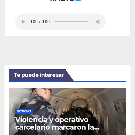
Te puede interesar
NOTICIAS
Violencia y operativo
carcelario marcaron la
primera jornada del nuevo