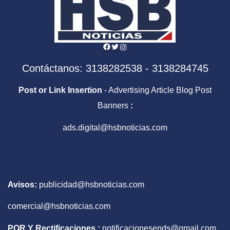
Facebook
Twitter
Instagram
Contáctanos: 3138282538 - 3138284745
Post or Link Insertion
- Advertising Article Blog Post
Banners
:
ads.digital@hsbnoticias.com
Avisos:
publicidad@hsbnoticias.com
comercial@hsbnoticias.com
PQR Y Rectificaciones :
notificacionesepds@gmail.com