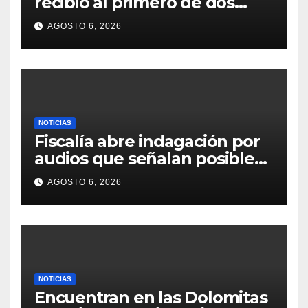
recibió al primero de dos
blindados 4×4 Kodiak para
AGOSTO 6, 2026
equipar a su Infantería de
Marina
NOTICIAS
Fiscalía abre indagación por
audios que señalan posibles
irregularidades en círculo de
AGOSTO 6, 2026
Verónica Alcocer
NOTICIAS
Encuentran en las Dolomitas