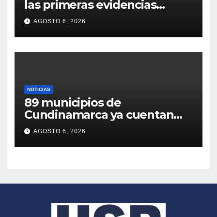
las primeras evidencias
arqueológicas de un parto
AGOSTO 6, 2026
asistido en el Neolítico hace
6000 años
NOTICIAS
89 municipios de
Cundinamarca ya cuentan
con planes de contingencia
AGOSTO 6, 2026
para afrontar el Fenómeno
de El Niño