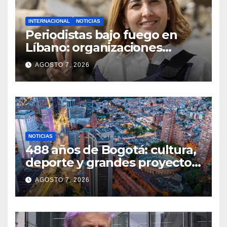
INTERNACIONAL
NOTICIAS
Periodistas bajo fuego en
Líbano: organizaciones
denuncian ataques y exigen
AGOSTO 7, 2026
justicia
NOTICIAS
488 años de Bogotá: cultura,
deporte y grandes proyectos
marcan el aniversario de la
AGOSTO 7, 2026
capital