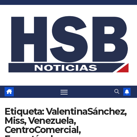
Saltar
al
contenido
Etiqueta:
ValentinaSánchez,
Miss, Venezuela,
CentroComercial,