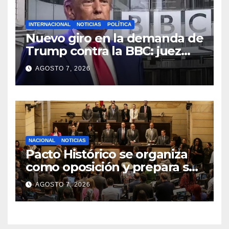
INTERNACIONAL
NOTICIAS
POLÍTICA
Nuevo giro en la demanda de
Trump contra la BBC: juez
congela entrega de registros
AGOSTO 7, 2026
financieros
NACIONAL
NOTICIAS
Pacto Histórico se organiza
como oposición y prepara su
agenda frente al Gobierno
AGOSTO 7, 2026
de Abelardo de la Espriella