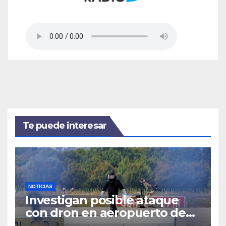
Te puede interesar
NOTICIAS
Investigan posible ataque
con dron en aeropuerto de
Leipzig: llevaba explosivos y