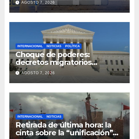
AGOSTO 7, 2026
detonador
INTERNACIONAL
NOTICIAS
POLÍTICA
Choque de poderes:
decretos migratorios
desafían fallo de la Corte
AGOSTO 7, 2026
Suprema
INTERNACIONAL
NOTICIAS
Retirada de última hora: la
cinta sobre la “unificación”