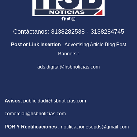
Facebook
Twitter
Instagram
Contáctanos: 3138282538 - 3138284745
Post or Link Insertion
- Advertising Article Blog Post
Banners
:
ads.digital@hsbnoticias.com
Avisos:
publicidad@hsbnoticias.com
comercial@hsbnoticias.com
PQR Y Rectificaciones :
notificacionesepds@gmail.com