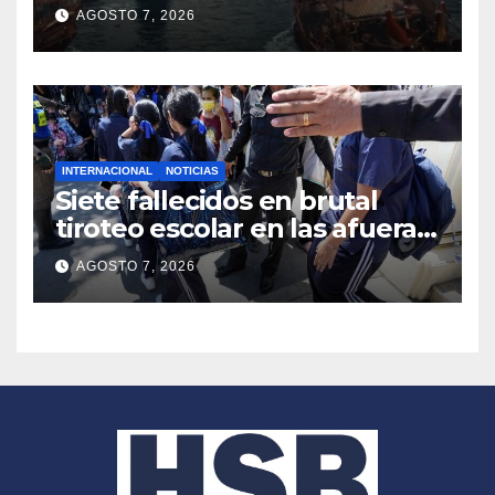
de Taiwán queda en limbo
AGOSTO 7, 2026
INTERNACIONAL
NOTICIAS
Siete fallecidos en brutal
tiroteo escolar en las afueras
de Bangkok
AGOSTO 7, 2026