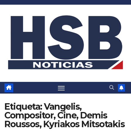
Saltar
al
contenido
Etiqueta:
Vangelis,
Compositor, Cine, Demis
Roussos, Kyriakos Mitsotakis