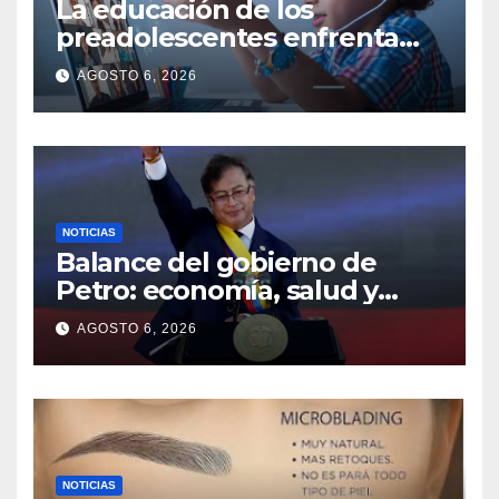
La educación de los
preadolescentes enfrenta
nuevos retos en la era digital
AGOSTO 6, 2026
NOTICIAS
Balance del gobierno de
Petro: economía, salud y
seguridad, en rojo
AGOSTO 6, 2026
NOTICIAS