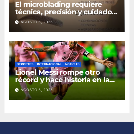
El microblading requiere
técnica, precisión y cuidados
para lograr resultados
AGOSTO 6, 2026
naturales
DEPORTES
INTERNACIONAL
NOTICIAS
Lionel Messi rompe otro
récord y hace historia en la
Leagues Cup con Inter Miami
AGOSTO 6, 2026