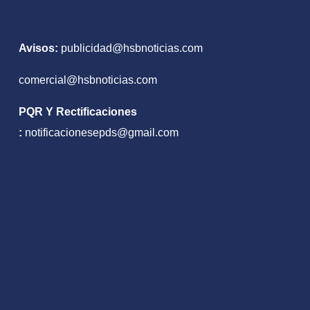
Avisos:
publicidad@hsbnoticias.com
comercial@hsbnoticias.com
PQR Y Rectificaciones
:
notificacionesepds@gmail.com