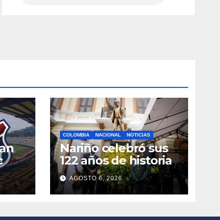
COLOMBIA
NACIONAL
NOTICIAS
ran
Nariño celebró sus
c
122 años de historia
AGOSTO 6, 2026