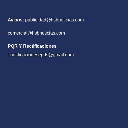
Avisos:
publicidad@hsbnoticias.com
comercial@hsbnoticias.com
PQR Y Rectificaciones
:
notificacionesepds@gmail.com