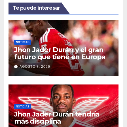
Te puede interesar
NOTICIAS
Jhon Jader Durán y el gran
futuro que tiene en Europa
AGOSTO 7, 2026
NOTICIAS
Jhon Jader Durán tendría
más disciplina