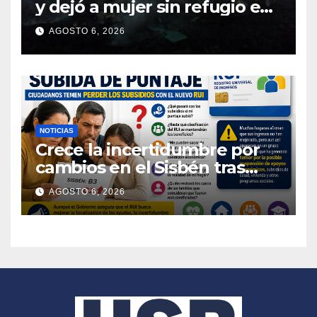
y dejó a mujer sin refugio en
Pasto
AGOSTO 6, 2026
NOTICIAS
Crece la incertidumbre por
cambios en el Sisbén tras
nuevo registro
AGOSTO 6, 2026