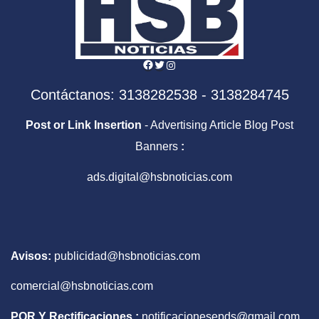
Facebook
Twitter
Instagram
Contáctanos: 3138282538 - 3138284745
Post or Link Insertion
- Advertising Article Blog Post
Banners
:
ads.digital@hsbnoticias.com
Avisos:
publicidad@hsbnoticias.com
comercial@hsbnoticias.com
PQR Y Rectificaciones :
notificacionesepds@gmail.com