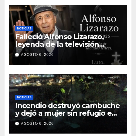
NOTICIAS
Falleció Alfonso Lizarazo,
leyenda de la televisión
colombiana
AGOSTO 6, 2026
NOTICIAS
Incendio destruyó cambuche
y dejó a mujer sin refugio en
Pasto
AGOSTO 6, 2026