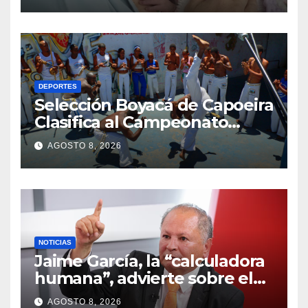
DEPORTES
Selección Boyacá de Capoeira
Clasifica al Campeonato
Panamericano de Perú
AGOSTO 8, 2026
NOTICIAS
Jaime García, la “calculadora
humana”, advierte sobre el
uso excesivo de la
AGOSTO 8, 2026