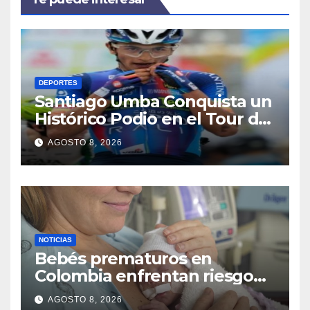
DEPORTES
Santiago Umba Conquista un
Histórico Podio en el Tour de
Turquía
AGOSTO 8, 2026
NOTICIAS
Bebés prematuros en
Colombia enfrentan riesgo
de ceguera
AGOSTO 8, 2026