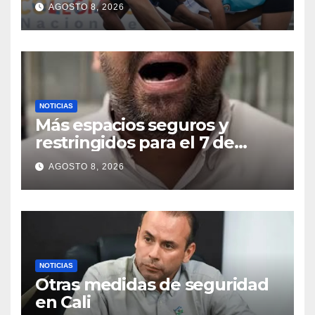
Intercolegiados 2026 de
AGOSTO 8, 2026
atletismo
NOTICIAS
Más espacios seguros y
restringidos para el 7 de
agosto
AGOSTO 8, 2026
NOTICIAS
Otras medidas de seguridad
en Cali