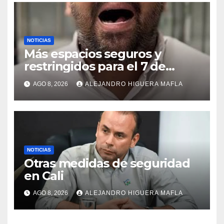
NOTICIAS
Más espacios seguros y
restringidos para el 7 de
agosto
AGO 8, 2026
ALEJANDRO HIGUERA MAFLA
NOTICIAS
Otras medidas de seguridad
en Cali
AGO 8, 2026
ALEJANDRO HIGUERA MAFLA