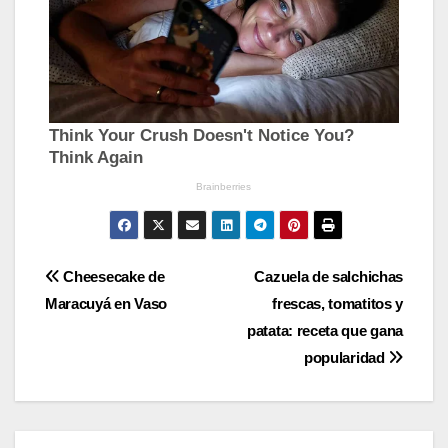
Navegación
Cheesecake de
Cazuela de salchichas
Maracuyá en Vaso
frescas, tomatitos y
de
patata: receta que gana
entradas
popularidad