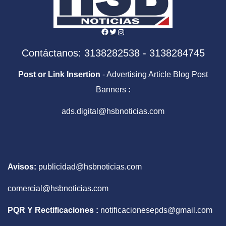
Facebook
Twitter
Instagram
Contáctanos: 3138282538 - 3138284745
Post or Link Insertion
- Advertising Article Blog Post
Banners
:
ads.digital@hsbnoticias.com
Avisos:
publicidad@hsbnoticias.com
comercial@hsbnoticias.com
PQR Y Rectificaciones :
notificacionesepds@gmail.com